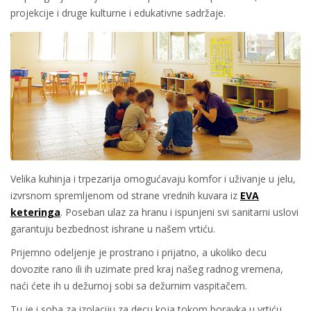
projekcije i druge kulturne i edukativne sadržaje.
Velika kuhinja i trpezarija omogućavaju komfor i uživanje u jelu,
izvrsnom spremljenom od strane vrednih kuvara iz
EVA
keteringa
. Poseban ulaz za hranu i ispunjeni svi sanitarni uslovi
garantuju bezbednost ishrane u našem vrtiću.
Prijemno odeljenje je prostrano i prijatno, a ukoliko decu
dovozite rano ili ih uzimate pred kraj našeg radnog vremena,
naći ćete ih u dežurnoj sobi sa dežurnim vaspitačem.
Tu je i soba za izolaciju za decu koja tokom boravka u vrtiću