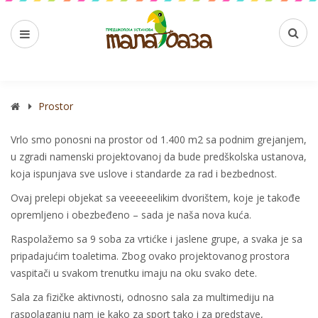
Prostor
Vrlo smo ponosni na prostor od 1.400 m2 sa podnim grejanjem,
u zgradi namenski projektovanoj da bude predškolska ustanova,
koja ispunjava sve uslove i standarde za rad i bezbednost.
Ovaj prelepi objekat sa veeeeeelikim dvorištem, koje je takođe
opremljeno i obezbeđeno – sada je naša nova kuća.
Raspolažemo sa 9 soba za vrtićke i jaslene grupe, a svaka je sa
pripadajućim toaletima. Zbog ovako projektovanog prostora
vaspitači u svakom trenutku imaju na oku svako dete.
Sala za fizičke aktivnosti, odnosno sala za multimediju na
raspolaganju nam je kako za sport tako i za predstave,